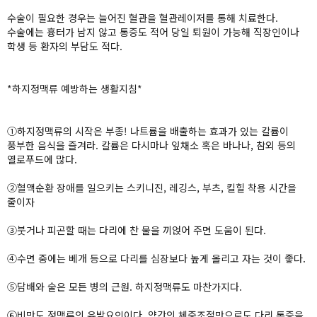
수술이 필요한 경우는 늘어진 혈관을 혈관레이저를 통해 치료한다.
수술에는 흉터가 남지 않고 통증도 적어 당일 퇴원이 가능해 직장인이나
학생 등 환자의 부담도 적다.
*하지정맥류 예방하는 생활지침*
①하지정맥류의 시작은 부종! 나트륨을 배출하는 효과가 있는 칼륨이
풍부한 음식을 즐겨라. 칼륨은 다시마나 잎채소 혹은 바나나, 참외 등의
옐로푸드에 많다.
②혈액순환 장애를 일으키는 스키니진, 레깅스, 부츠, 킬힐 착용 시간을
줄이자
③붓거나 피곤할 때는 다리에 찬 물을 끼얹어 주면 도움이 된다.
④수면 중에는 베개 등으로 다리를 심장보다 높게 올리고 자는 것이 좋다.
⑤담배와 술은 모든 병의 근원. 하지정맥류도 마찬가지다.
⑥비만도 정맥류의 유발요인이다. 약간의 체중조절만으로도 다리 통증을