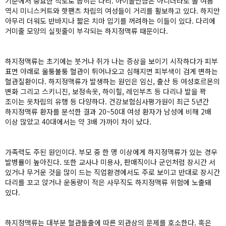
기준에서 중요한 척도로 꼽히는 다리. 아이돌만큼은 아니더라도 올 여름
역시 미니스커트와 핫팬츠 차림의 여성들이 거리를 활보하고 있다. 하지만
아무리 더워도 반바지나 짧은 치마 입기를 꺼려하는 이들이 있다. 다리에
거미줄 모양의 실핏줄이 부각되는 하지정맥류 때문이다.
하지정맥류는 초기에는 붓거나 쥐가 나는 증상을 보이기 시작하다가 피부
표면 아래로 울퉁불퉁 혈관이 튀어나오고 심해지면 피부색이 검게 변하는
혈관질환이다. 하지정맥류가 발생하는 원인은 임신, 출산 등 여성호르몬의
변화 그리고 스키니진, 보정속옷, 하이힐, 레인부츠 등 다리나 발을 꽉
조이는 옷차림의 유행 등 다양하다. 건강보험심사평가원이 최근 5년간
하지정맥류 환자를 분석한 결과 20~50대 여성 환자가 남성에 비해 2배
이상 많았고 40대에서는 약 3배 가까이 차이 났다.
가족력도 주된 원인이다. 부모 중 한 명 이상에게 하지정맥류가 있는 경우
발병률이 높아진다. 또한 교사나 미용사, 판매직이나 군인처럼 장시간 서
있거나 무거운 것을 많이 드는 직업환경에서도 주로 보이고 반대로 장시간
다리를 꼬고 앉거나 운동량이 적은 사무직도 하지정맥류 위험에 노출돼
있다.
하지정맥류는 대부분 혈관돌출에 따른 외관상의 문제를 호소한다. 혹은