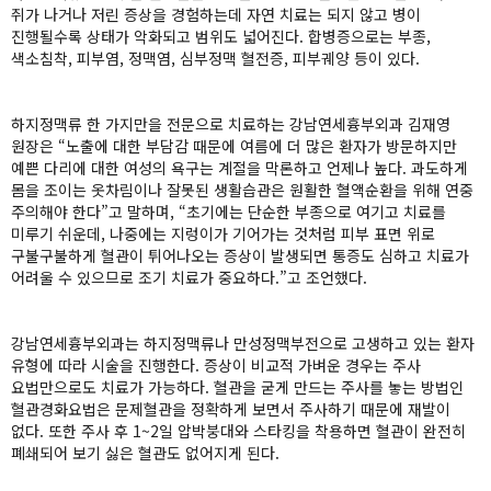
쥐가 나거나 저린 증상을 경험하는데 자연 치료는 되지 않고 병이
진행될수록 상태가 악화되고 범위도 넓어진다. 합병증으로는 부종,
색소침착, 피부염, 정맥염, 심부정맥 혈전증, 피부궤양 등이 있다.
하지정맥류 한 가지만을 전문으로 치료하는 강남연세흉부외과 김재영
원장은 “노출에 대한 부담감 때문에 여름에 더 많은 환자가 방문하지만
예쁜 다리에 대한 여성의 욕구는 계절을 막론하고 언제나 높다. 과도하게
몸을 조이는 옷차림이나 잘못된 생활습관은 원활한 혈액순환을 위해 연중
주의해야 한다”고 말하며, “초기에는 단순한 부종으로 여기고 치료를
미루기 쉬운데, 나중에는 지렁이가 기어가는 것처럼 피부 표면 위로
구불구불하게 혈관이 튀어나오는 증상이 발생되면 통증도 심하고 치료가
어려울 수 있으므로 조기 치료가 중요하다.”고 조언했다.
강남연세흉부외과는 하지정맥류나 만성정맥부전으로 고생하고 있는 환자
유형에 따라 시술을 진행한다. 증상이 비교적 가벼운 경우는 주사
요법만으로도 치료가 가능하다. 혈관을 굳게 만드는 주사를 놓는 방법인
혈관경화요법은 문제혈관을 정확하게 보면서 주사하기 때문에 재발이
없다. 또한 주사 후 1~2일 압박붕대와 스타킹을 착용하면 혈관이 완전히
폐쇄되어 보기 싫은 혈관도 없어지게 된다.