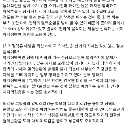
몸매라인을 잡아 주기 위한 스키니진과 하이힐 등은 하지를 압박하고
하복부를 긴장시켜 다리에 피로를 쌓이게 할 수 있다. 일주일에 3일
정도는 꽉 끼는 옷과 높은 힐의 신발 착용을 피하는 것이 좋다. 꽉 끼는
부츠 또한 다리 전체의 혈액순환을 방해 할 수 있기 때문에 종아리 둘레가
1~3cm 정도 여유가 있고 발목이 편하게 움직이는 제품을 선택하는 것이
하지정맥류 예방에 도움이 된다.
[하지정맥류 예방을 위한 라이프 스타일 2] 한가지 자세는 No, 앉고 걷고
움직여라!
하지정맥류란 정맥 내 판막의 기능 손상으로 인해 혈액순환에 문제가
생기면서 발생한다. 같은 자세로 오래 앉아 있거나 서 있게 되면 하지에
압박이 가해져 혈액순환이 방해를 받게 되는데 대부분의 직장인은 한
자세를 오래 유지하는 업무 형태를 가지고 있다. 근무 형태가
하지정맥류를 유발하기 쉬운 환경인 경우엔 다리를 구부렸다 펴기를
반복하고 원활한 혈액순환을 돕는 것이 질환을 예방하는 길이다. 걷거나
제자리걸음을 하는 것도 효과적이다.
의료용 고압력의 압박스타킹을 착용해 다리 피로감을 줄이고 정맥의
순환을 도와 정맥류를 예방하는 방법도 좋은 대안이 될 수 있다. 의료진의
진단에 따라 선택한 압박스타킹은 부위별로 압박 정도를 달리해 원활한
혈액순환을 도와 다리 피로감을 줄이고 부종에도 효과적이다.