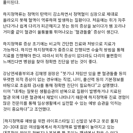
풀이된다.
하지정맥류는 정맥의 탄력이 감소하면서 정맥혈이 심장으로 제대로
올라오지 못해 혈액이 역류하며 발생하는 질환이다. 처음에는 쥐가 자주
난다거나 쉽게 다리가 피곤해지고 붓는 등의 증상을 보이다가 뱀 꼬리나
거미줄 같이 혈관이 울퉁불퉁 튀어나오는 ‘혈관돌출’ 증상이 생긴다.
하지정맥류 증상 초기에는 비교적 간단한 진료와 처방으로 치료가
가능하다. 하지만 하지정맥류가 중증으로 진행되면 수술적 방법을 통해
치료를 진행해야 한다. 따라서 외적 증상이 없더라도 다리의 불편함이
느껴진다면 병원을 찾아 정확한 진단을 받는 것이 좋다.
강남연세흉부외과 김재영 원장은 “붓기나 저림만 있을 뿐 혈관돌출 등의
뚜렷한 외적 증상이 없는 경우에는 직업, 나이, 출산력 등의 기본정보를
바탕으로 초음파 검사를 통해 정확한 진단이 필요하다”고 설명했다.
이어 “대개는 잘못된 생활습관의 반복으로 질환이 발병하거나 치료된
혈관 외에 다른 혈관에서 재발이 나타나기 때문에 하지정맥류 진료 경험이
많은 전문의를 통해 일상생활에서 실천할 수 있는 예방 습관을 익히는
것이 중요하다”고 조언했다.
[하지정맥류 예방을 위한 라이프스타일 1] 신발은 낮추고 옷은 풀자
20~30대 젊은 여성들에게서 하지정맥류 발병률이 높아지고 있는
대표적인 원인은 허벅지나 복부를 꽉 조이는 패션에서 찾을 수 있다.