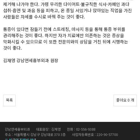
제거해 나가야 한다. 가령 무리한 다이어트·불규칙한 식사·카페인 과다
섭취·흡연 및 과음 등을 피하고, 온 종일 서있거나 앉아있는 직업을 가진
사람들은 자세를 수시로 바꿔 주는 것이 좋다.
통증이 있다면 잠들기 전에 스트레칭, 마사지 등을 통해 통증 부위를
관리해주는 것이 좋다. 하지만 자가 치료에만 의존하는 것은 증상을
악화시킬 수 있으므로 이 또한 전문의와의 상담을 거친 뒤에 시행하는
것이 좋다.
김재영 강남연세흉부외과 원장
목록
좋아요
0
개
강남연세흉부외과
대표원장 : 김재영
전화 : 02-556-9388
주소 : 서울특별시 강남구 강남대로 370 3층
사업자등록번호 : 220-90-57700
※ 비급여 진료비 안내