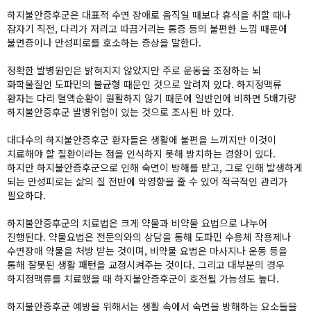
하지불안증후군은 대표적 수면 장애로 움직일 때보다 휴식을 취할 때나
잠자기 직전, 다리가 저리고 따끔거리는 통증 등의 불편한 느낌 때문에
불면증이나 만성피로를 호소하는 증상을 말한다.
정확한 발병원인은 밝혀지지 않았지만 주로 운동을 조정하는 뇌
화학물질인 도파민의 불균형 때문인 것으로 알려져 있다. 하지정맥류
환자는 다리 혈액순환이 원활하지 않기 때문에 일반인에 비하면 5배가량
하지불안증후군 발병위험이 있는 것으로 조사된 바 있다.
대다수의 하지불안증후군 환자들은 생활에 불편을 느끼지만 이것이
치료해야 할 질환이라는 점을 인식하지 못해 방치하는 경향이 있다.
하지만 하지불안증후군으로 인해 숙면이 방해를 받고, 그로 인해 발생하게
되는 만성피로는 삶의 질 전반에 악영향을 줄 수 있어 적극적인 관리가
필요하다.
하지불안증후군의 치료법은 크게 약물과 비약물 요법으로 나누어
진행된다. 약물요법은 전문의와의 상담을 통해 도파민 수용체 작용제나
수면장애 약물을 처방 받는 것이며, 비약물 요법은 마사지나 운동 등을
통해 잘못된 생활 패턴을 교정시켜주는 것이다. 그리고 대부분의 경우
하지정맥류를 치료했을 때 하지불안증후군이 호전될 가능성도 높다.
하지불안증후군 예방을 위해서는 생활 속에서 숙면을 방해하는 요소들을