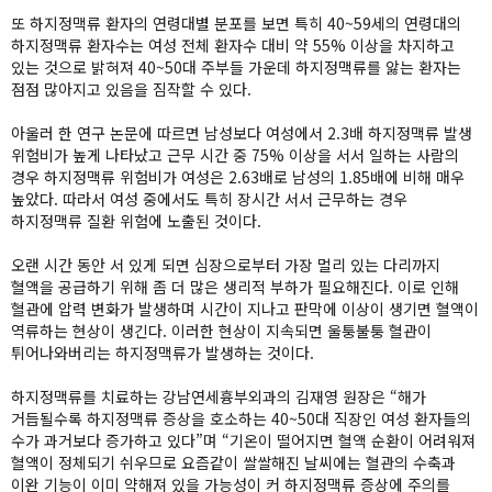
또 하지정맥류 환자의 연령대별 분포를 보면 특히 40~59세의 연령대의
하지정맥류 환자수는 여성 전체 환자수 대비 약 55% 이상을 차지하고
있는 것으로 밝혀져 40~50대 주부들 가운데 하지정맥류를 앓는 환자는
점점 많아지고 있음을 짐작할 수 있다.
아울러 한 연구 논문에 따르면 남성보다 여성에서 2.3배 하지정맥류 발생
위험비가 높게 나타났고 근무 시간 중 75% 이상을 서서 일하는 사람의
경우 하지정맥류 위험비가 여성은 2.63배로 남성의 1.85배에 비해 매우
높았다. 따라서 여성 중에서도 특히 장시간 서서 근무하는 경우
하지정맥류 질환 위험에 노출된 것이다.
오랜 시간 동안 서 있게 되면 심장으로부터 가장 멀리 있는 다리까지
혈액을 공급하기 위해 좀 더 많은 생리적 부하가 필요해진다. 이로 인해
혈관에 압력 변화가 발생하며 시간이 지나고 판막에 이상이 생기면 혈액이
역류하는 현상이 생긴다. 이러한 현상이 지속되면 울퉁불퉁 혈관이
튀어나와버리는 하지정맥류가 발생하는 것이다.
하지정맥류를 치료하는 강남연세흉부외과의 김재영 원장은 “해가
거듭될수록 하지정맥류 증상을 호소하는 40~50대 직장인 여성 환자들의
수가 과거보다 증가하고 있다”며 “기온이 떨어지면 혈액 순환이 어려워져
혈액이 정체되기 쉬우므로 요즘같이 쌀쌀해진 날씨에는 혈관의 수축과
이완 기능이 이미 약해져 있을 가능성이 커 하지정맥류 증상에 주의를